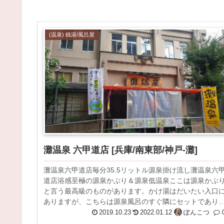
(温泉) 銭湯/風呂屋
灘温泉 六甲道店 [兵庫/南東部/神戸-灘]
灘温泉六甲道店毎分35.5リットル源泉掛け流し灘温泉六
道店浴感至極の源泉かぶり＆源泉低温泉ここは源泉かぶ
と言う最高級のものがあります。かけ湯はだいたい入口
ありますが、こちらは源泉風呂のすぐ隣にセットであり
す。源泉ながし（公式ページ）...
2019.10.23
2022.01.12
ぽんこつ