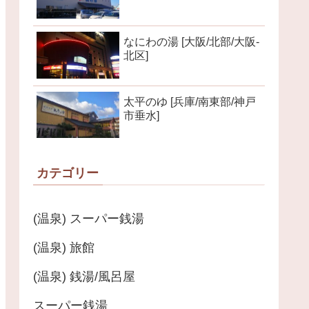
なにわの湯 [大阪/北部/大阪-
北区]
太平のゆ [兵庫/南東部/神戸
市垂水]
カテゴリー
(温泉) スーパー銭湯
(温泉) 旅館
(温泉) 銭湯/風呂屋
スーパー銭湯