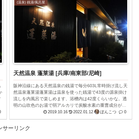
(温泉) 銭湯/風呂屋
天然温泉 蓬莱湯 [兵庫/南東部/尼崎]
呂
阪神沿線にある天然温泉の銭湯で毎分603L常時掛け流し天
か
然温泉蓬莱湯蓬莱湯は温泉を使った銭湯で43度の源泉掛け
す
流しを内風呂で楽しめます、浴槽内は42度くらいかな。透
明の山吹色のお湯で弱アルカリで炭酸水素の重曹成分があ
るので美肌美人の湯です。...
0
2019.10.16
2022.01.12
ぽんこつ
0
ンサーリンク