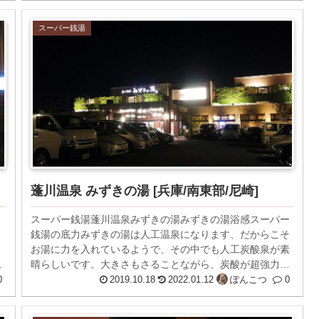
スーパー銭湯
蓬川温泉 みずきの湯 [兵庫/南東部/尼崎]
スーパー銭湯蓬川温泉みずきの湯みずきの湯浴感スーパー
銭湯の底力みずきの湯は人工温泉になります、だからこそ
。
お湯に力を入れているようで、その中でも人工炭酸泉が素
近
晴らしいです。大きさもさることながら、炭酸が超強力で
入浴してすぐさま全身が気泡で埋め...
0
2019.10.18
2022.01.12
ぽんこつ
0