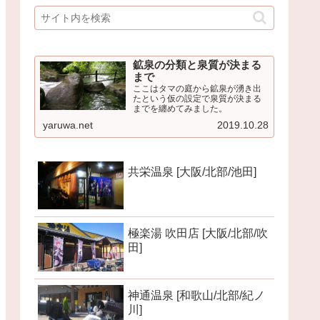
鉱泉の分類と泉質が決まる
まで
ここはタマの庭から鉱泉が湧き出
たという仮の設定で泉質が決まる
までを纏めてみました。
yaruwa.net
2019.10.28
共栄温泉 [大阪/北部/池田]
極楽湯 吹田店 [大阪/北部/吹
田]
神通温泉 [和歌山/北部/紀ノ
川]