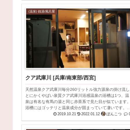
(温泉) 銭湯/風呂屋
クア武庫川 [兵庫/南東部/西宮]
天然温泉クア武庫川毎分260リットル強力源泉の掛け流し
とにかくやばい泉質クア武庫川浴感温泉の浴槽は1つ、温
泉は有名な有馬の湯と同じ赤茶系で見た目が似ています
浴槽にはゴッテリと温泉成分が固まっていて凄いです。
郊では有馬金の湯、宝乃湯、湯の...
2019.10.21
2022.01.12
ぽんこつ