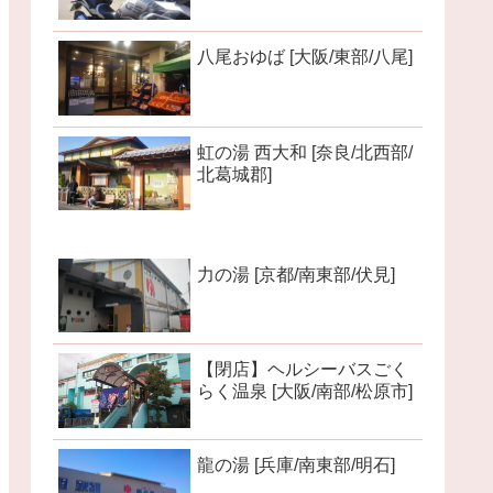
八尾おゆば [大阪/東部/八尾]
虹の湯 西大和 [奈良/北西部/
北葛城郡]
力の湯 [京都/南東部/伏見]
【閉店】ヘルシーバスごく
らく温泉 [大阪/南部/松原市]
龍の湯 [兵庫/南東部/明石]