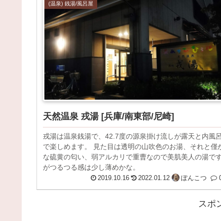
(温泉) 銭湯/風呂屋
天然温泉 戎湯 [兵庫/南東部/尼崎]
戎湯は温泉銭湯で、42.7度の源泉掛け流しが露天と内風
で楽しめます。 見た目は透明の山吹色のお湯、それと僅
な硫黄の匂い、弱アルカリで重曹なので美肌美人の湯で
がつるつる感は少し薄めかな。
2019.10.16
2022.01.12
ぽんこつ
スポ