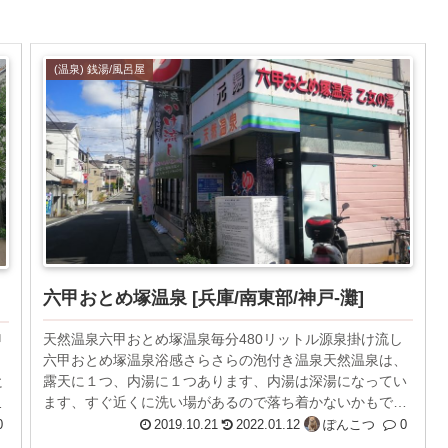
(温泉) 銭湯/風呂屋
六甲おとめ塚温泉 [兵庫/南東部/神戸-灘]
天然温泉六甲おとめ塚温泉毎分480リットル源泉掛け流し
甲
六甲おとめ塚温泉浴感さらさらの泡付き温泉天然温泉は、
り
露天に１つ、内湯に１つあります、内湯は深湯になってい
に
ます、すぐ近くに洗い場があるので落ち着かないかもで
ま
す。が、露天は座って胸あたり、浅...
0
2019.10.21
2022.01.12
ぽんこつ
0