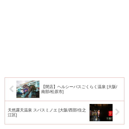
【閉店】ヘルシーバスごくらく温泉 [大阪/
南部/松原市]
天然露天温泉 スパスミノエ [大阪/西部/住之
江区]