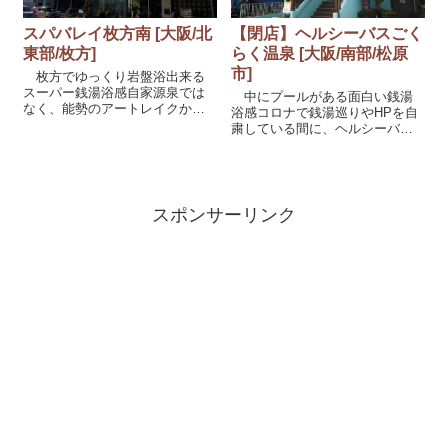
スパバレイ枚方南 [大阪/北
【閉店】ヘルシーバスごく
東部/枚方]
らく温泉 [大阪/南部/松原
市]
枚方でゆっくり岩盤浴出来る
スーパー銭湯浴感自家源泉では
中にプールがある面白い銭湯
なく、能勢のアートレイクから
浴感コロナで銭湯巡りやHPを自
持ってきている温泉になりま
粛している間に、ヘルシーバス
す。アートレイクの温泉はアル
ごくらくさんは悲しいかな閉店
カリ性でつるとろ感あります
しておりました。いつもなら公
が、こちらは若干つるとろ感が
式ページに湯船など掲載されて
薄い。公式ページより露天エリ
いるのですが、ホームページも
アは広々していて温泉...
閉鎖されており、中の浴槽の写
スポンサーリンク
真は無くなって...