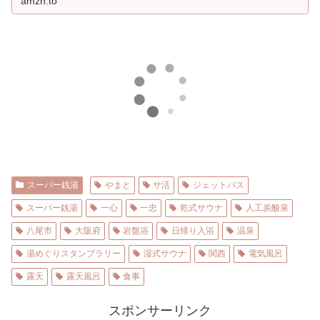
amzn.to
スーパー銭湯
やまと
サ活
ジェットバス
スーパー銭湯
一心
一忠
乾式サウナ
人工炭酸泉
八尾市
大阪府
岩盤浴
日帰り入浴
温泉
湯めぐりスタンプラリー
湿式サウナ
関西
電気風呂
露天
露天風呂
食事
スポンサーリンク