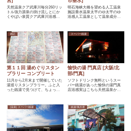
宮]
市垂水]
天然温泉クア武庫川毎分260リッ
明石海峡大橋を望める人工温泉
トル強力源泉の掛け流しとにか
施設垂水温泉太平のゆ太平のゆ
くやばい泉質クア武庫川浴感温
浴感人工温泉として温泉成分は
泉の浴槽は1つ、温泉は有名な有
いった露天を提供しているスパ
馬の湯と同じ赤茶系で見た目が
セン、成分はナトリウム－炭酸
似ています。浴槽にはゴッテリ
水素塩・塩化物泉（低張性・ア
雑記
スーパー銭湯
と温泉成分が固まっていて凄い
ルカリ性）とし、つるつるの無
です。近郊では有馬金の湯、宝
色透明美人の湯とある。確かに
乃湯、湯の...
この成分ならつる...
第１１回 湯めぐりスタン
愉快の湯 門真店 [大阪/北
プラリー コンプリート
部/門真]
11月から2月末まで開催していた
ソフトドリンク無料というスー
湯巡りスタンプラリー。ふと入
パー銭湯があった愉快の湯門真
った銭湯で見つけて、ちょっと
店浴感実はこちら天然温泉か人
やってみようかなと気軽にやっ
工温泉かはものすごく分かりづ
てみたものの、こりゃなかなか
らい、館内には温泉成分表等が
大変だったなぁ（笑とはいえ、
無かった記憶。とはいえ岩風呂
(温泉) スーパー銭湯
銭湯/風呂屋
クリスマスにちょうどコンプリ
には温泉成分らしき物はある
ートしていたので二ヶ月くらい
し、以前は湯元一丁門の湯とい
の期間ですね...
う所でその時の源泉...