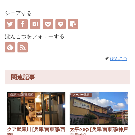
シェアする
ぽんこつをフォローする
ぽんこつ
関連記事
(温泉) 銭湯/風呂屋
スーパー銭湯
クア武庫川 [兵庫/南東部/西
太平のゆ [兵庫/南東部/神戸