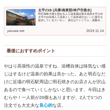
太平のゆ [兵庫/南東部/神戸市垂水]
明石海峡大橋を望める人工温泉施設垂水温泉太平のゆ
太平のゆ浴感人工温泉として温泉成分はいった露天を
提供しているスパセン、成分はナトリウム－炭酸水素
塩・塩化物泉（低張性・アルカリ性）とし、つるつる
の無色透明美人の湯とある。確かにこの成分ならつ
る...
yaruwa.net
2019.11.14
最後におすすめポイント
やはり高張性の温泉ですね、浴槽自体は味気ない感
じはするけど温泉の効果は良かった。あと明石なだ
けに近場の明石駅周辺に明石焼きのお店さんが沢山
あるので食べていくしかないと思います。今回はき
むらや！一人前が20個もありますが、2人で1つの
注文でも大丈夫な
良心的
な店。