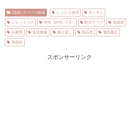
(温泉) スーパー銭湯
しっとり保湿
ギシギシ
ジェットバス
中性（pH6～7.4）
乾式サウナ
低温泉
兵庫県
塩化物泉
掛け流し
明石市
電気風呂
高張性
スポンサーリンク