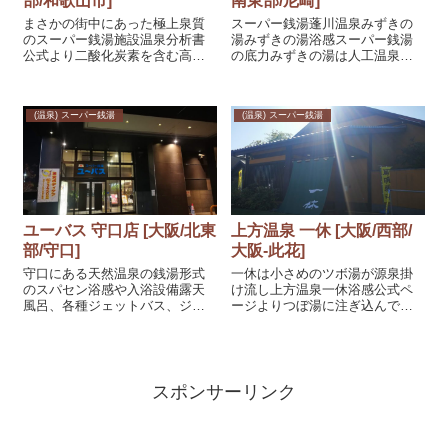
部/和歌山市]
南東部/尼崎]
まさかの街中にあった極上泉質
スーパー銭湯蓬川温泉みずきの
のスーパー銭湯施設温泉分析書
湯みずきの湯浴感スーパー銭湯
公式より二酸化炭素を含む高張
の底力みずきの湯は人工温泉に
性の塩化強物泉で暖まる泉質、
なります、だからこそお湯に力
源泉温度が低いので炭酸泉の効
を入れているようで、その中で
能が期待されそう。浴感や入浴
も人工炭酸泉が素晴らしいで
(温泉) スーパー銭湯
(温泉) スーパー銭湯
設備36度の源泉掛け流しぬる湯
す。大きさもさることながら、
が１番の売りです。見た目は茶
炭酸が超強力で入浴してすぐさ
系の濁りあり、...
ま全身が気泡で埋め...
ユーバス 守口店 [大阪/北東
上方温泉 一休 [大阪/西部/
部/守口]
大阪-此花]
守口にある天然温泉の銭湯形式
一休は小さめのツボ湯が源泉掛
のスパセン浴感や入浴設備露天
け流し上方温泉一休浴感公式ペ
風呂、各種ジェットバス、ジャ
ージよりつぼ湯に注ぎ込んでい
グジー、水風呂、乾式サウナ、
る天然温泉は掛け流し、他にも
湿式サウナ、回遊風呂、と多く
贅沢に温泉を使った浴槽が並ん
あります。天然温泉はロイヤル
でいる。各浴槽は温度も様々に
入浴で可能になります、通常価
40-43度あたりで楽しむ事ができ
格ですと内湯のみになっていま
る。ぬる湯だけ、熱湯だけとい
スポンサーリンク
した。源泉つぼ湯...
うのは飽き...