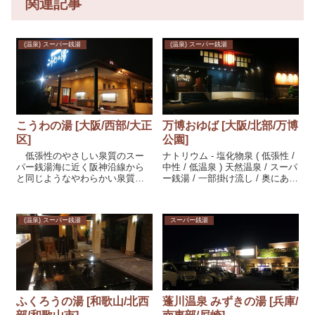
関連記事
(温泉) スーパー銭湯
(温泉) スーパー銭湯
こうわの湯 [大阪/西部/大正
万博おゆば [大阪/北部/万博
区]
公園]
低張性のやさしい泉質のスー
ナトリウム - 塩化物泉 ( 低張性 /
パー銭湯海に近く阪神沿線から
中性 / 低温泉 ) 天然温泉 / スーパ
と同じようなやわらかい泉質が
ー銭湯 / 一部掛け流し / 奥にある
期待できる。浴感微かな色つき
小さめの温泉浴槽は座って肩ま
の温泉、若干のつる感、塩素も
で、温泉の感じは、若干のキシ
ありで温泉としての浴感はそれ
キシ感あり、温度は39度程。炭
(温泉) スーパー銭湯
スーパー銭湯
ほど無い。露天にはあつ湯42度
酸成分あるのかカルシウムが多
程、炭酸泉は39度程につぼ湯二
めなのか反応して堆積物がそこ
つが41度程...
そこある。
ふくろうの湯 [和歌山/北西
蓬川温泉 みずきの湯 [兵庫/