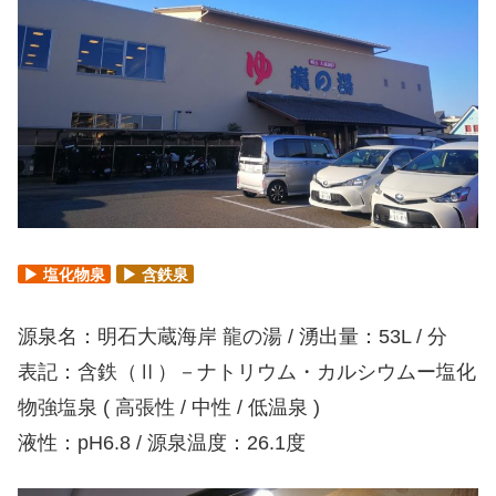
▶ 塩化物泉
▶ 含鉄泉
源泉名：明石大蔵海岸 龍の湯 / 湧出量：53L / 分
表記：含鉄（Ⅱ）－ナトリウム・カルシウムー塩化
物強塩泉 ( 高張性 / 中性 / 低温泉 )
液性：pH6.8 / 源泉温度：26.1度