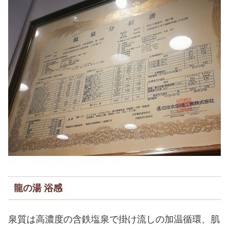
龍の湯 浴感
泉質は高濃度の含鉄塩泉で掛け流しの加温循環、肌