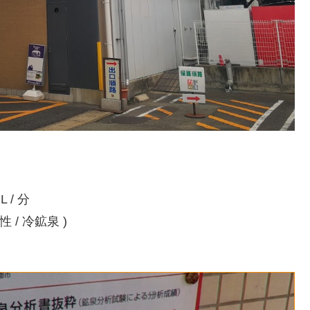
/ 分
 / 冷鉱泉 )