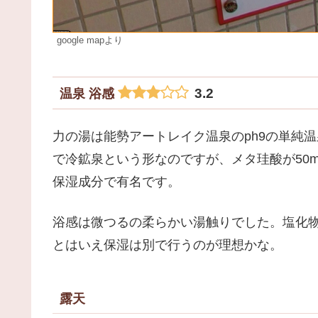
google mapより
3.2
温泉 浴感
力の湯は能勢アートレイク温泉のph9の単純
で冷鉱泉という形なのですが、メタ珪酸が50
保湿成分で有名です。
浴感は微つるの柔らかい湯触りでした。塩化
とはいえ保湿は別で行うのが理想かな。
露天