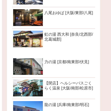
八尾おゆば [大阪/東部/八尾]
虹の湯 西大和 [奈良/北西部/
北葛城郡]
力の湯 [京都/南東部/伏見]
【閉店】ヘルシーバスごく
らく温泉 [大阪/南部/松原市]
龍の湯 [兵庫/南東部/明石]