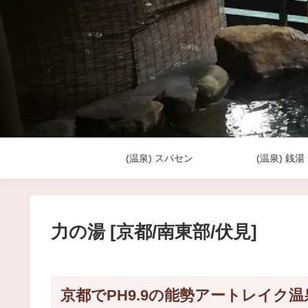
(温泉) スパセン
(温泉) 銭湯
力の湯 [京都/南東部/伏見]
京都でPH9.9の能勢アートレイ