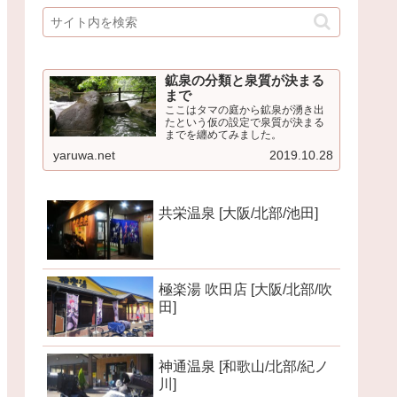
鉱泉の分類と泉質が決まる
まで
ここはタマの庭から鉱泉が湧き出
たという仮の設定で泉質が決まる
までを纏めてみました。
yaruwa.net
2019.10.28
共栄温泉 [大阪/北部/池田]
極楽湯 吹田店 [大阪/北部/吹
田]
神通温泉 [和歌山/北部/紀ノ
川]