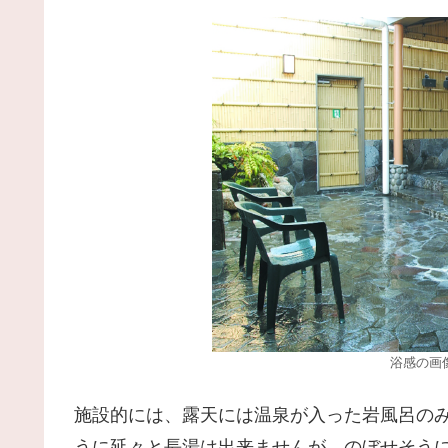
浴感の画
施設的には、露天には温泉が入った岩風呂のみ
うに延々と長湯は出来ませんが、のぼせそう